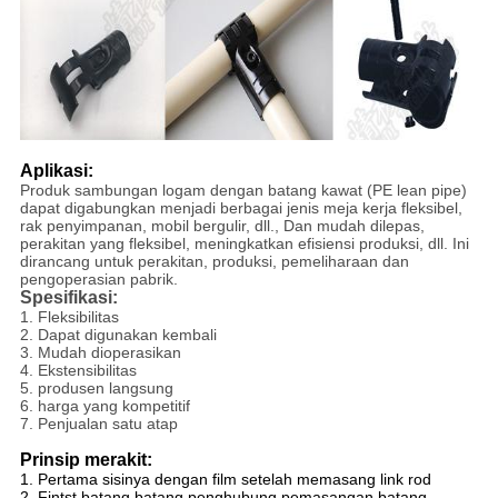
Aplikasi:
Produk sambungan logam dengan batang kawat (PE lean pipe)
dapat digabungkan menjadi berbagai jenis meja kerja fleksibel,
rak penyimpanan, mobil bergulir, dll., Dan mudah dilepas,
perakitan yang fleksibel, meningkatkan efisiensi produksi, dll. Ini
dirancang untuk perakitan, produksi, pemeliharaan dan
pengoperasian pabrik.
Spesifikasi:
1. Fleksibilitas
2. Dapat digunakan kembali
3. Mudah dioperasikan
4. Ekstensibilitas
5. produsen langsung
6. harga yang kompetitif
7. Penjualan satu atap
Prinsip merakit:
1. Pertama sisinya dengan film setelah memasang link rod
2.
Fintst batang batang penghubung pemasangan batang