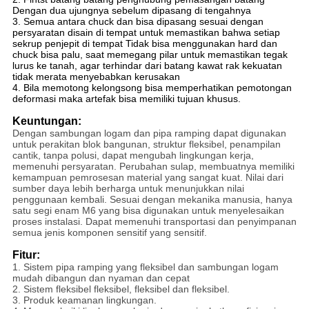
Dengan dua ujungnya sebelum dipasang di tengahnya
3. Semua antara chuck dan bisa dipasang sesuai dengan
persyaratan disain di tempat untuk memastikan bahwa setiap
sekrup penjepit di tempat Tidak bisa menggunakan hard dan
chuck bisa palu, saat memegang pilar untuk memastikan tegak
lurus ke tanah, agar terhindar dari batang kawat rak kekuatan
tidak merata menyebabkan kerusakan
4. Bila memotong kelongsong bisa memperhatikan pemotongan
deformasi maka artefak bisa memiliki tujuan khusus.
Keuntungan:
Dengan sambungan logam dan pipa ramping dapat digunakan
untuk perakitan blok bangunan, struktur fleksibel, penampilan
cantik, tanpa polusi, dapat mengubah lingkungan kerja,
memenuhi persyaratan. Perubahan sulap, membuatnya memiliki
kemampuan pemrosesan material yang sangat kuat. Nilai dari
sumber daya lebih berharga untuk menunjukkan nilai
penggunaan kembali. Sesuai dengan mekanika manusia, hanya
satu segi enam M6 yang bisa digunakan untuk menyelesaikan
proses instalasi. Dapat memenuhi transportasi dan penyimpanan
semua jenis komponen sensitif yang sensitif.
Fitur:
1. Sistem pipa ramping yang fleksibel dan sambungan logam
mudah dibangun dan nyaman dan cepat
2. Sistem fleksibel fleksibel, fleksibel dan fleksibel.
3. Produk keamanan lingkungan.