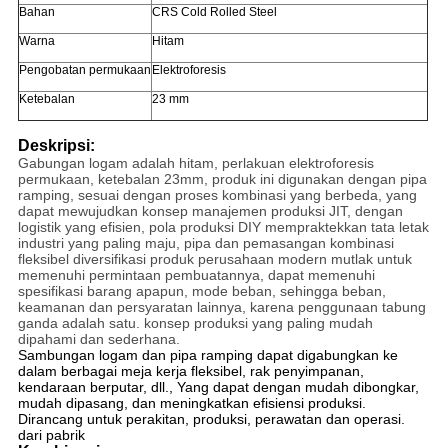
Bahan
CRS Cold Rolled Steel
Warna
Hitam
Pengobatan permukaan
Elektroforesis
Ketebalan
23 mm
Deskripsi:
Gabungan logam adalah hitam, perlakuan elektroforesis
permukaan, ketebalan 23mm, produk ini digunakan dengan pipa
ramping, sesuai dengan proses kombinasi yang berbeda, yang
dapat mewujudkan konsep manajemen produksi JIT, dengan
logistik yang efisien, pola produksi DIY mempraktekkan tata letak
industri yang paling maju, pipa dan pemasangan kombinasi
fleksibel diversifikasi produk perusahaan modern mutlak untuk
memenuhi permintaan pembuatannya, dapat memenuhi
spesifikasi barang apapun, mode beban, sehingga beban,
keamanan dan persyaratan lainnya, karena penggunaan tabung
ganda adalah satu. konsep produksi yang paling mudah
dipahami dan sederhana.
Sambungan logam dan pipa ramping dapat digabungkan ke
dalam berbagai meja kerja fleksibel, rak penyimpanan,
kendaraan berputar, dll., Yang dapat dengan mudah dibongkar,
mudah dipasang, dan meningkatkan efisiensi produksi.
Dirancang untuk perakitan, produksi, perawatan dan operasi.
dari pabrik