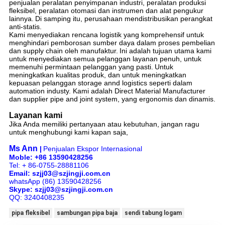
penjualan peralatan penyimpanan industri, peralatan produksi
fleksibel, peralatan otomasi dan instrumen dan alat pengukur
lainnya.
Di samping itu, perusahaan mendistribusikan perangkat
anti-statis.
Kami menyediakan rencana logistik yang komprehensif untuk
menghindari pemborosan sumber daya dalam proses pembelian
dan supply chain oleh manufaktur.
Ini adalah tujuan utama kami
untuk menyediakan semua pelanggan layanan penuh, untuk
memenuhi permintaan pelanggan yang pasti.
Untuk
meningkatkan kualitas produk, dan untuk meningkatkan
kepuasan pelanggan storage annd logistics seperti dalam
automation industy. Kami adalah Direct Material Manufacturer
dan supplier pipe and joint system, yang ergonomis dan dinamis.
Layanan kami
Jika Anda memiliki pertanyaan atau kebutuhan, jangan ragu
untuk menghubungi kami kapan saja,
Ms Ann
|
Penjualan Ekspor Internasional
Moble: +86 13590428256
Tel: + 86-0755-28881106
Email: szjj03@szjingji.com.cn
whatsApp (86) 13590428256
Skype: szjj03@szjingji.com.cn
QQ: 3240408235
pipa fleksibel
sambungan pipa baja
sendi tabung logam