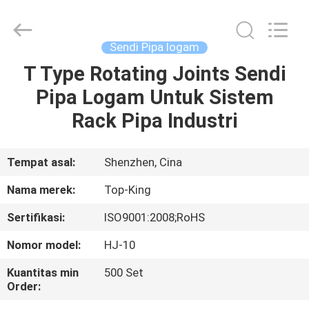
Shenzhen
Jingji
Technology
Co.,
Ltd..
Sendi Pipa logam
All
Rights
Reserved.
T Type Rotating Joints Sendi
RUMAH
Pipa Logam Untuk Sistem
PRODUK
Rack Pipa Industri
TENTANG
Tempat asal:
Shenzhen, Cina
KAMI
Nama merek:
Top-King
Sertifikasi:
ISO9001:2008;RoHS
TUR
Nomor model:
HJ-10
PABRIK
Kuantitas min
500 Set
Order:
KONTROL