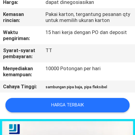
Harga:
dapat dinegosiasikan
KUALITAS
Kemasan
Pakai karton, tergantung pesanan qty
rincian:
untuk memilih ukuran karton
HUBUNGI
KAMI
Waktu
15 hari kerja dengan PO dan deposit
pengiriman:
Syarat-syarat
TT
MINTA
pembayaran:
KUTIPAN
Menyediakan
10000 Potongan per hari
kemampuan:
SITEMAP
Cahaya Tinggi:
,
sambungan pipa baja
pipa fleksibel
KEBIJAKAN
HARGA TERBAIK
PRIVASI