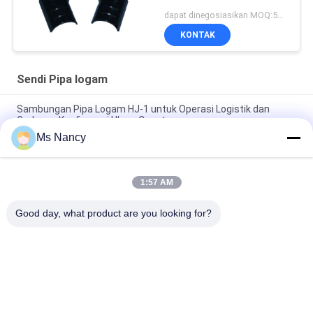
dapat dinegosiasikan MOQ:500 Set
KONTAK
Sendi Pipa logam
Sambungan Pipa Logam HJ-1 untuk Operasi Logistik dan
Gudang - Konfigurasi Ulang Cepat
Ms Nancy
Sistem Rak Pipa yang Menguntungkan - Sambungan Pipa
Logam HJ-1 untuk Proyek yang Sadar Anggaran
1:57 AM
Solusi Lengkap Sistem Rak Pipa - Sambungan Pipa Logam HJ-
1 untuk Penyimpanan Industri
Good day, what product are you looking for?
Bad Request
Semua
Logam Pipa 
Sendi Pipa Logam
Konektor