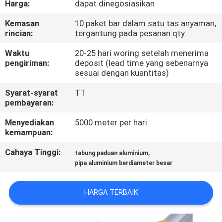
Harga:
dapat dinegosiasikan
KUALITAS
Kemasan
10 paket bar dalam satu tas anyaman,
rincian:
tergantung pada pesanan qty.
HUBUNGI
KAMI
Waktu
20-25 hari woring setelah menerima
pengiriman:
deposit (lead time yang sebenarnya
sesuai dengan kuantitas)
MINTA
Syarat-syarat
TT
KUTIPAN
pembayaran:
Menyediakan
5000 meter per hari
kemampuan:
SITEMAP
Cahaya Tinggi:
,
tabung paduan aluminium
pipa aluminium berdiameter besar
KEBIJAKAN
PRIVASI
HARGA TERBAIK