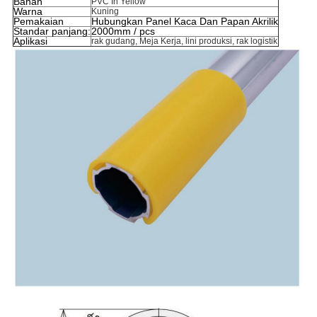
Bahan
PVC In Yellow
Warna
Kuning
Pemakaian
Hubungkan Panel Kaca Dan Papan Akrilik
Standar panjang:
2000mm / pcs
Aplikasi
rak gudang, Meja Kerja, lini produksi, rak logistik