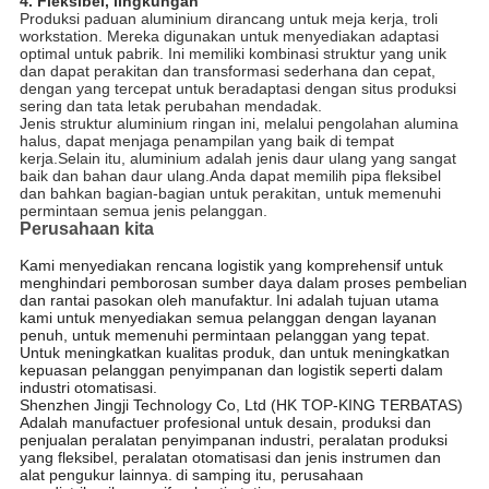
4. Fleksibel, lingkungan
Produksi paduan aluminium dirancang untuk meja kerja, troli
workstation. Mereka digunakan untuk menyediakan adaptasi
optimal untuk pabrik. Ini memiliki kombinasi struktur yang unik
dan dapat perakitan dan transformasi sederhana dan cepat,
dengan yang tercepat untuk beradaptasi dengan situs produksi
sering dan tata letak perubahan mendadak.
Jenis struktur aluminium ringan ini, melalui pengolahan alumina
halus, dapat menjaga penampilan yang baik di tempat
kerja.Selain itu, aluminium adalah jenis daur ulang yang sangat
baik dan bahan daur ulang.Anda dapat memilih pipa fleksibel
dan bahkan bagian-bagian untuk perakitan, untuk memenuhi
permintaan semua jenis pelanggan.
Perusahaan kita
Kami menyediakan rencana logistik yang komprehensif untuk
menghindari pemborosan sumber daya dalam proses pembelian
dan rantai pasokan oleh manufaktur.
Ini adalah tujuan utama
kami untuk menyediakan semua pelanggan dengan layanan
penuh, untuk memenuhi permintaan pelanggan yang tepat.
Untuk meningkatkan kualitas produk, dan untuk meningkatkan
kepuasan pelanggan penyimpanan dan logistik seperti dalam
industri otomatisasi.
Shenzhen Jingji Technology Co, Ltd (HK TOP-KING TERBATAS)
Adalah manufactuer profesional untuk desain, produksi dan
penjualan peralatan penyimpanan industri, peralatan produksi
yang fleksibel, peralatan otomatisasi dan jenis instrumen dan
alat pengukur lainnya.
di samping itu, perusahaan