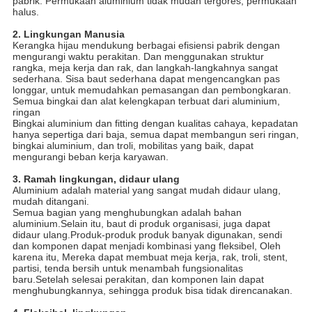
pabrik. Permukaan aluminium tidak mudah tergores, permukaan
halus.
2. Lingkungan Manusia
Kerangka hijau mendukung berbagai efisiensi pabrik dengan
mengurangi waktu perakitan. Dan menggunakan struktur
rangka, meja kerja dan rak, dan langkah-langkahnya sangat
sederhana. Sisa baut sederhana dapat mengencangkan pas
longgar, untuk memudahkan pemasangan dan pembongkaran.
Semua bingkai dan alat kelengkapan terbuat dari aluminium,
ringan
Bingkai aluminium dan fitting dengan kualitas cahaya, kepadatan
hanya sepertiga dari baja, semua dapat membangun seri ringan,
bingkai aluminium, dan troli, mobilitas yang baik, dapat
mengurangi beban kerja karyawan.
3. Ramah lingkungan, didaur ulang
Aluminium adalah material yang sangat mudah didaur ulang,
mudah ditangani.
Semua bagian yang menghubungkan adalah bahan
aluminium.Selain itu, baut di produk organisasi, juga dapat
didaur ulang.Produk-produk produk banyak digunakan, sendi
dan komponen dapat menjadi kombinasi yang fleksibel, Oleh
karena itu, Mereka dapat membuat meja kerja, rak, troli, stent,
partisi, tenda bersih untuk menambah fungsionalitas
baru.Setelah selesai perakitan, dan komponen lain dapat
menghubungkannya, sehingga produk bisa tidak direncanakan.