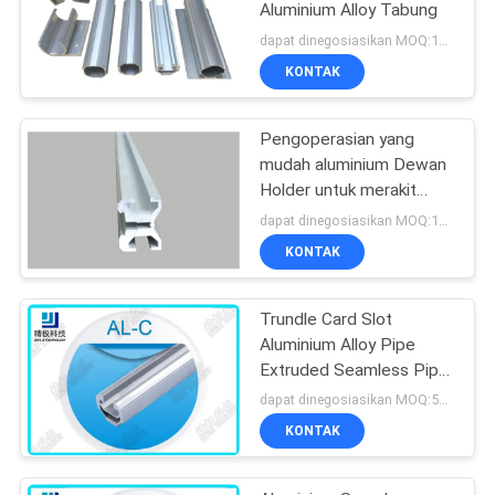
Aluminium Alloy Tabung
dapat dinegosiasikan MOQ:1000 meter
KONTAK
Pengoperasian yang
mudah aluminium Dewan
Holder untuk merakit
Aluminium pipa Racking
dapat dinegosiasikan MOQ:100 pcs
System
KONTAK
Trundle Card Slot
Aluminium Alloy Pipe
Extruded Seamless Pipe
Anodized AL-C
dapat dinegosiasikan MOQ:500 meter
KONTAK