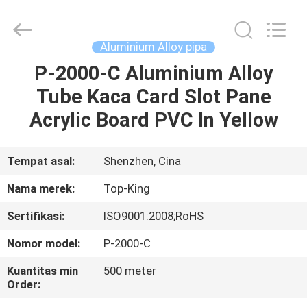
Shenzhen
Jingji
Technology
Co.,
Ltd..
Aluminium Alloy pipa
All
Rights
Reserved.
P-2000-C Aluminium Alloy
RUMAH
Tube Kaca Card Slot Pane
PRODUK
Acrylic Board PVC In Yellow
TENTANG
Tempat asal:
Shenzhen, Cina
KAMI
Nama merek:
Top-King
Sertifikasi:
ISO9001:2008;RoHS
TUR
Nomor model:
P-2000-C
PABRIK
Kuantitas min
500 meter
Order:
KONTROL