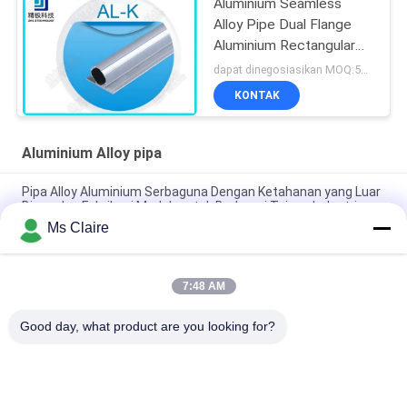
Aluminium Seamless
Alloy Pipe Dual Flange
Aluminium Rectangular
Tubing 6063-T5
dapat dinegosiasikan MOQ:500 meter
KONTAK
Aluminium Alloy pipa
Pipa Alloy Aluminium Serbaguna Dengan Ketahanan yang Luar
Biasa dan Fabrikasi Mudah untuk Berbagai Tujuan Industri
Ms Claire
Pipa Paduan Aluminium Oksidasi Perak - Tabung Struktural
6063-T5 untuk Perakitan Meja Kerja dan Rak Gudang
7:48 AM
Pipa Paduan Aluminium Die Cast 28mm OD - Pipa Rangka
Ringan yang Dapat Digunakan Kembali untuk Rak Industri
Good day, what product are you looking for?
Bad Request
Semua