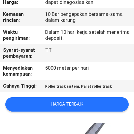
Harga:
dapat dinegosiasikan
KUALITAS
Kemasan
10 Bar pengepakan bersama-sama
rincian:
dalam karung
HUBUNGI
KAMI
Waktu
Dalam 10 hari kerja setelah menerima
pengiriman:
deposit.
Syarat-syarat
TT
MINTA
pembayaran:
KUTIPAN
Menyediakan
5000 meter per hari
kemampuan:
SITEMAP
Cahaya Tinggi:
,
Roller track sistem
Pallet roller track
KEBIJAKAN
HARGA TERBAIK
PRIVASI