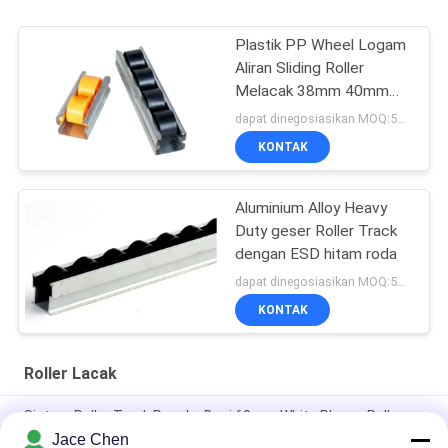
Plastik PP Wheel Logam
Aliran Sliding Roller
Melacak 38mm 40mm
60mm
dapat dinegosiasikan MOQ:500 meter
KONTAK
Aluminium Alloy Heavy
Duty geser Roller Track
dengan ESD hitam roda
dapat dinegosiasikan MOQ:500 meter
KONTAK
Roller Lacak
Sistem Roller Track Rangka Besi 60mm White Placon Roller
Track Untuk Konveyor
Jace Chen