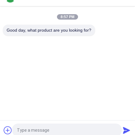
Roda Hitam 4000mm / Bar 50A Track Roller Tugas Berat
Untuk Rak Troli FIFO SGS
8:57 PM
Roda Hitam 4000mm/ Bar 50A Roller Track Tugas Berat SGS
Good day, what product are you looking for?
Bad Request
Semua
Logam Pipa 
Sendi Pipa Logam
Konektor
Sendi Aluminium 
Aluminium Alloy Pipa
Tubing
Chrome Pipa 
Sendi Pipa Plastik
Konektor
Dilapisi Plastik Pipa 
Rak Pipa Baja
Baja
Quote request suatu