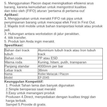
5. Menggunakan Placon dapat meningkatkan efisiensi arus
barang, karena kemudahan untuk mengontrol kualitas
dan toko oleh (FIFO) aturan 'pertama di pertama-out'
Aplikasi:
1.
Menggunakan untuk merakit FIFO rak pipa untuk
penyimpanan barang untuk mencapai efek First In First Out.
2.
Majelis troli mobile untuk bahan transportasi kotak atau produk
jadi.
3. Hubungan antara workstation di jalur perakitan.
4. titik transfer.
5. Produk lain Anda ingin merakit.
Spesifikasi:
Bahan dari track
Aluminium tubuh track atau Iron tubuh
tubuh
track
Bahan roda
PP atau ESD
Warna roda
Kuning, hitam, putih, transparan
Panjang standar
4000mm per bar
Lebar track
38mm
Nama
Roller Melacak / Placon
Model
EF-2045
Keunggulan Kompetitif:
1. Produk Tahan lama dan banyak digunakan
2.Simple beroperasi saat merakit
3.Easy untuk menangani produk
Produsen 4.Direct, menyediakan dengan kualitas tinggi dan
harga terbaik.
Sampel 5.Provide di gratis.