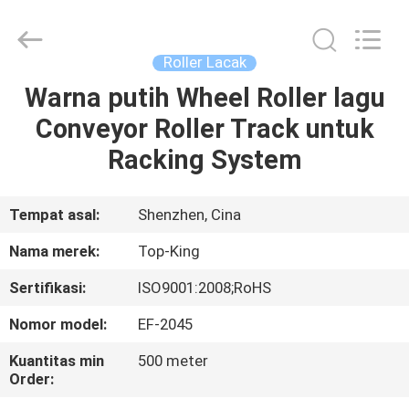
Shenzhen
Jingji
Technology
Co.,
Ltd..
Roller Lacak
All
Rights
Reserved.
Warna putih Wheel Roller lagu
RUMAH
Conveyor Roller Track untuk
PRODUK
Racking System
TENTANG
Tempat asal:
Shenzhen, Cina
KAMI
Nama merek:
Top-King
Sertifikasi:
ISO9001:2008;RoHS
TUR
Nomor model:
EF-2045
PABRIK
Kuantitas min
500 meter
Order:
KONTROL