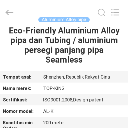
Shenzhen
Jingji
Technology
Co.,
Ltd..
Aluminium Alloy pipa
All
Rights
Reserved.
Eco-Friendly Aluminium Alloy
RUMAH
pipa dan Tubing / aluminium
PRODUK
persegi panjang pipa
Seamless
TENTANG
KAMI
Tempat asal:
Shenzhen, Republik Rakyat Cina
Nama merek:
TOP-KING
TUR
Sertifikasi:
ISO9001:2008;Design patent
PABRIK
Nomor model:
AL-K
KONTROL
Kuantitas min
200 meter