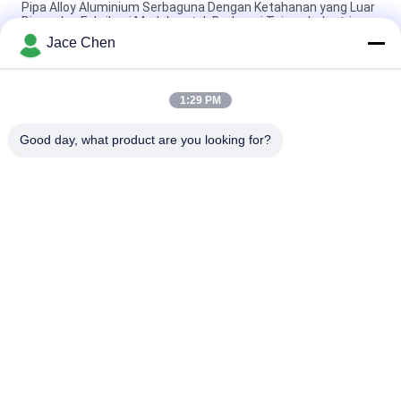
Pipa Alloy Aluminium Serbaguna Dengan Ketahanan yang Luar
Biasa dan Fabrikasi Mudah untuk Berbagai Tujuan Industri
Jace Chen
Pipa Paduan Aluminium Oksidasi Perak - Tabung Struktural
6063-T5 untuk Perakitan Meja Kerja dan Rak Gudang
1:29 PM
Pipa Paduan Aluminium Die Cast 28mm OD - Pipa Rangka
Ringan yang Dapat Digunakan Kembali untuk Rak Industri
Good day, what product are you looking for?
Bad Request
Semua
Logam Pipa 
Sendi Pipa Logam
Konektor
Sendi Aluminium 
Aluminium Alloy Pipa
Tubing
Chrome Pipa 
Sendi Pipa Plastik
Konektor
Dilapisi Plastik Pipa 
Rak Pipa Baja