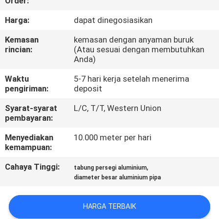
Order:
KUALITAS
Harga:
dapat dinegosiasikan
HUBUNGI
Kemasan
kemasan dengan anyaman buruk
rincian:
(Atau sesuai dengan membutuhkan
KAMI
Anda)
Waktu
5-7 hari kerja setelah menerima
MINTA
pengiriman:
deposit
KUTIPAN
Syarat-syarat
L/C, T/T, Western Union
pembayaran:
SITEMAP
Menyediakan
10.000 meter per hari
kemampuan:
KEBIJAKAN
Cahaya Tinggi:
,
tabung persegi aluminium
diameter besar aluminium pipa
PRIVASI
HARGA TERBAIK