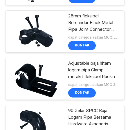
28mm fleksibel
Bersandar Black Metal
Pipa Joint Connector
Dengan Adjustable Angle
dapat dinegosiasikan MOQ:500 set
KONTAK
Adjustable baja hitam
logam pipa Clamp
merakit fleksibel Racking
System
dapat dinegosiasikan MOQ:300 set
KONTAK
90 Gelar SPCC Baja
Logam Pipa Bersama
Hardware Aksesoris