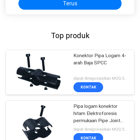
Terus
Top produk
Konektor Pipa Logam 4-
arah Baja SPCC
dapat dinegosiasikan MOQ:500 Set
KONTAK
Pipa logam konektor
hitam Elektroforesis
permukaan Pipe Joint
untuk pipa komposit
dapat dinegosiasikan MOQ:500 Set
KONTAK