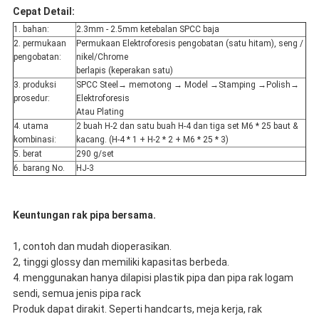
Cepat Detail:
1. bahan:
2.3mm - 2.5mm ketebalan SPCC baja
2. permukaan
Permukaan Elektroforesis pengobatan (satu hitam), seng /
pengobatan:
nikel/Chrome
berlapis (keperakan satu)
3. produksi
SPCC Steel→ memotong → Model →Stamping →Polish→
prosedur:
Elektroforesis
Atau Plating
4. utama
2 buah H-2 dan satu buah H-4 dan tiga set M6 * 25 baut &
kombinasi:
kacang. (H-4 * 1 + H-2 * 2 + M6 * 25 * 3)
5. berat
290 g/set
6. barang No.
HJ-3
Keuntungan rak pipa bersama.
1, contoh dan mudah dioperasikan.
2, tinggi glossy dan memiliki kapasitas berbeda.
4. menggunakan hanya dilapisi plastik pipa dan pipa rak logam
sendi, semua jenis pipa rack
Produk dapat dirakit. Seperti handcarts, meja kerja, rak