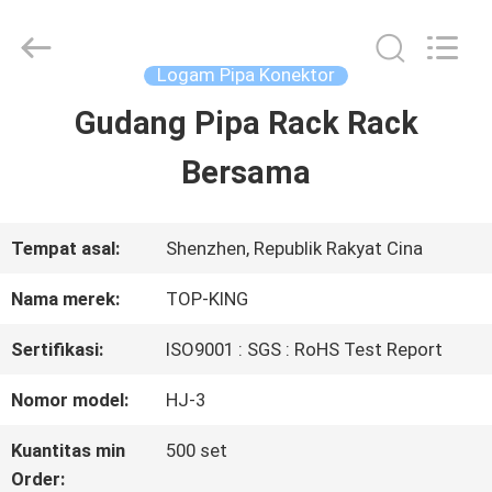
2026
Shenzhen
Jingji
Technology
Logam Pipa Konektor
Co.,
Ltd..
Gudang Pipa Rack Rack
RUMAH
All
Rights
Reserved.
Bersama
PRODUK
Tempat asal:
Shenzhen, Republik Rakyat Cina
TENTANG
Nama merek:
TOP-KING
KAMI
Sertifikasi:
ISO9001 : SGS : RoHS Test Report
Nomor model:
HJ-3
TUR
Kuantitas min
500 set
PABRIK
Order: