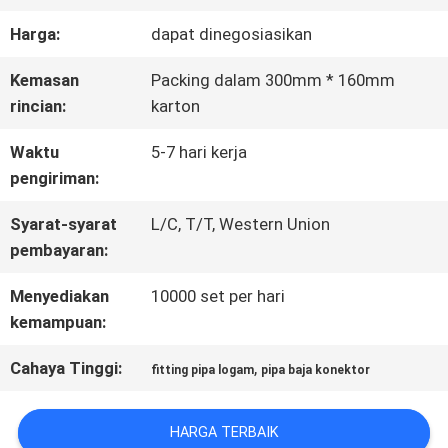
Harga:
dapat dinegosiasikan
KONTROL
Kemasan
Packing dalam 300mm * 160mm
KUALITAS
rincian:
karton
Waktu
5-7 hari kerja
HUBUNGI
pengiriman:
KAMI
Syarat-syarat
L/C, T/T, Western Union
pembayaran:
MINTA
Menyediakan
10000 set per hari
kemampuan:
KUTIPAN
Cahaya Tinggi:
,
fitting pipa logam
pipa baja konektor
SITEMAP
HARGA TERBAIK