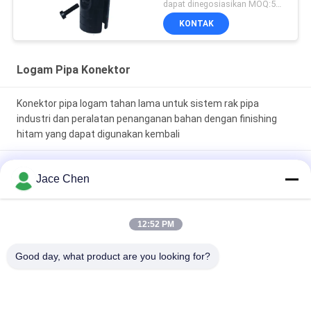
Untuk Pipa Ramping
dapat dinegosiasikan MOQ:500 set
KONTAK
Logam Pipa Konektor
Konektor pipa logam tahan lama untuk sistem rak pipa
industri dan peralatan penanganan bahan dengan finishing
hitam yang dapat digunakan kembali
Konektor dan sendi pipa logam berat dengan permukaan
Jace Chen
dipoles halus dan perawatan elektroforesis untuk sistem rak
pipa industri
12:52 PM
Konektor Pipa Logam Tahan Lama Terbuat dari Baja SPCC
Tebal 23mm dengan Elektroforesis Pelindung dan Perawatan
Good day, what product are you looking for?
Permukaan Pelapisan Krom Nikel Seng
Bad Request
Semua